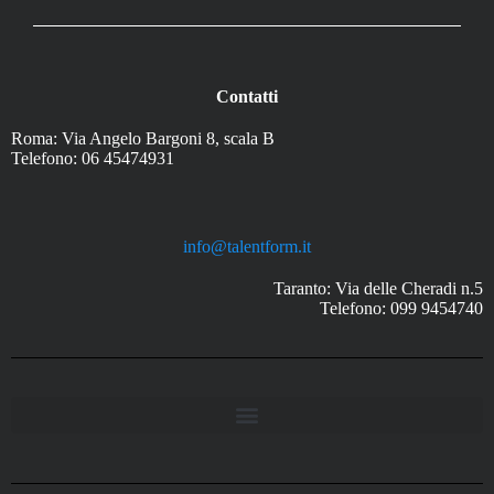
Contatti
Roma: Via Angelo Bargoni 8, scala B
Telefono: 06 45474931
info@talentform.it
Taranto: Via delle Cheradi n.5
Telefono: 099 9454740
Trasparenza ai sensi dell’art. 2bis, comma 3 del D.Lgs 14 marzo 2013, n. 33