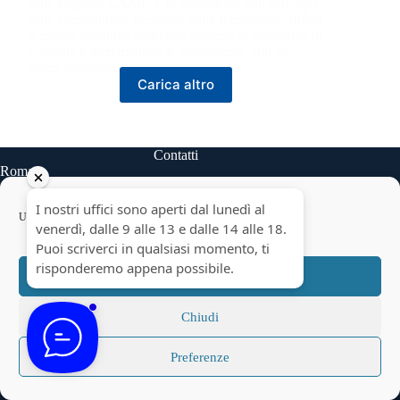
della Regione LAZIO e fa riferimento allo sviluppo
della competitività derivante dalla formazione. Infatti
le risorse aziendali coinvolte avranno la possibilità di
acquisire e incrementare le competenze utili ad
essere applicate…
Carica altro
Contatti
Roma
Via Angelo Bargoni 8, scala B
Telefono: 06 45474931
Usiamo cookie per ottimizzare il nostro sito web ed i nostri servizi.
Accetta
info@talentform.it
Chiudi
Preferenze
Taranto
Via delle Cheradi n.5