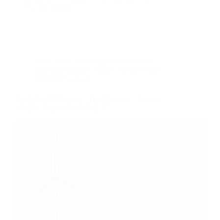
16.132 ore allievo.
News
,
Blog
,
Piani Aggiudicati (Fondi
Interprofessionali)
,
Piani Conclusi (Fondi
Interprofessionali)
Workshop Diffusione – Fondimpresa – Avviso
4/2023 – Piano “ECCOMET”