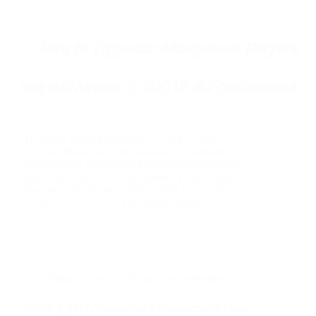
Il presente Piano Formativo J.U.M.P. – Join to
Upgrade Manpower Performance è la naturale
continuazione dell’azione formativa intrapresa da
Talentform S.p.A. con i precedenti Piani Formativi
finanziati sull’Avviso 1/2016 LINK e con i Piani
N.EX.T. e S.T.A.R.T. sull’Avviso 4/2017, a…
Piani Aggiudicati (Fondi Interprofessionali)
Avviso 4_2017 Ammissione a finanziamento Piano