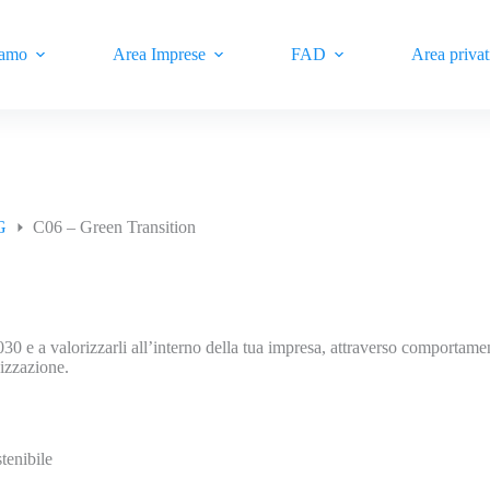
iamo
Area Imprese
FAD
Area privat
G
C06 – Green Transition
30 e a valorizzarli all’interno della tua impresa, attraverso comportame
nizzazione.
tenibile