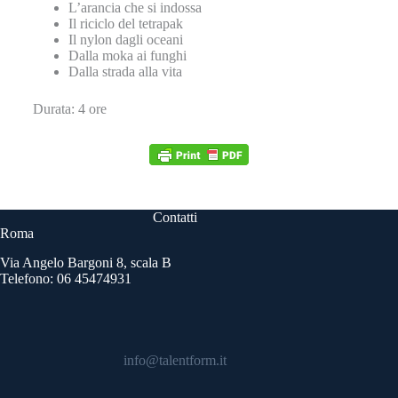
L’arancia che si indossa
Il riciclo del tetrapak
Il nylon dagli oceani
Dalla moka ai funghi
Dalla strada alla vita
Durata: 4 ore
Contatti
Roma
Via Angelo Bargoni 8, scala B
Telefono: 06 45474931
info@talentform.it