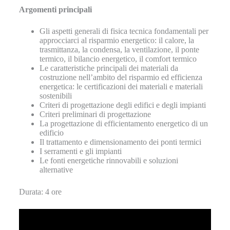
Argomenti principali
Gli aspetti generali di fisica tecnica fondamentali per
approcciarci al risparmio energetico: il calore, la
trasmittanza, la condensa, la ventilazione, il ponte
termico, il bilancio energetico, il comfort termico
Le caratteristiche principali dei materiali da
costruzione nell’ambito del risparmio ed efficienza
energetica: le certificazioni dei materiali e materiali
sostenibili
Criteri di progettazione degli edifici e degli impianti
Criteri preliminari di progettazione
La progettazione di efficientamento energetico di un
edificio
Il trattamento e dimensionamento dei ponti termici
I serramenti e gli impianti
Le fonti energetiche rinnovabili e soluzioni
alternative
Durata: 4 ore