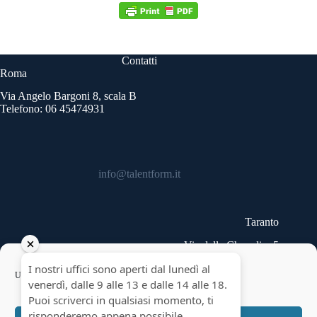
Contatti
Roma
Via Angelo Bargoni 8, scala B
Telefono: 06 45474931
info@talentform.it
Taranto
Via delle Cheradi n.5
Telefono: 099 9454740
Copyright © 2026 - Talentform SpA - Partita IVA
Usiamo cookie per ottimizzare il nostro sito web ed i nostri servizi.
10322191007.