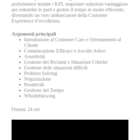
performance tramite i KPI, negoziare soluzioni vantaggiose
per entrambe le parti e gestire il tempo in modo efficiente,
diventando un vero ambasciatore della Customer
Experience d’eccellenza.
Argomenti principali
Introduzione al Customer Care e Orientamento al
Cliente
Comunicazione Efficace e Ascolto Attivo
Assertività
Gestione dei Reclami e Situazioni Critiche
Gestione delle situazioni difficili
Problem Solving
Negoziazione
Proattività
Gestione del Tempo
Whistleblowing
Durata: 24 ore