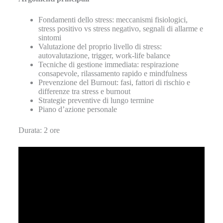
Fondamenti dello stress: meccanismi fisiologici,
stress positivo vs stress negativo, segnali di allarme e
sintomi
Valutazione del proprio livello di stress:
autovalutazione, trigger, work-life balance
Tecniche di gestione immediata: respirazione
consapevole, rilassamento rapido e mindfulness
Prevenzione del Burnout: fasi, fattori di rischio e
differenze tra stress e burnout
Strategie preventive di lungo termine
Piano d’azione personale
Durata: 2 ore