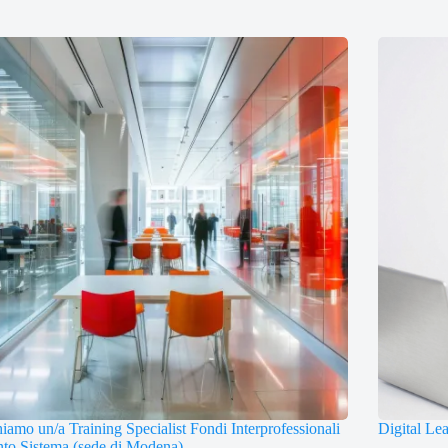
iamo un/a Training Specialist Fondi Interprofessionali
Digital Le
to Sistema (sede di Modena)