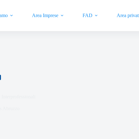
iamo
Area Imprese
FAD
Area privat
 Interprofessionali
 Abruzzo