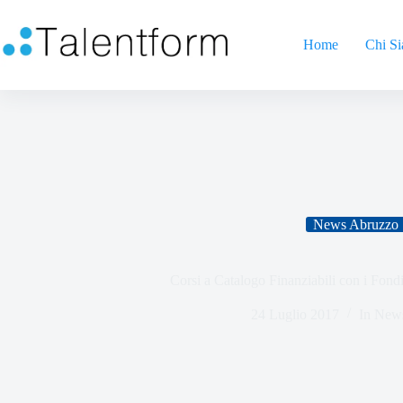
Home
Chi S
News Abruzzo
Corsi a Catalogo Finanziabili con i Fondi
24 Luglio 2017
In
News