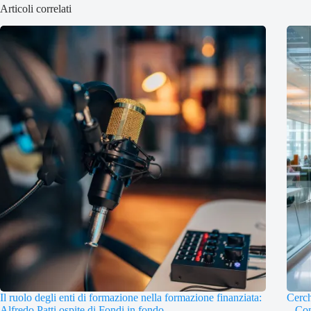
Articoli correlati
Il ruolo degli enti di formazione nella formazione finanziata:
Cerch
Alfredo Patti ospite di Fondi in fondo
– Con