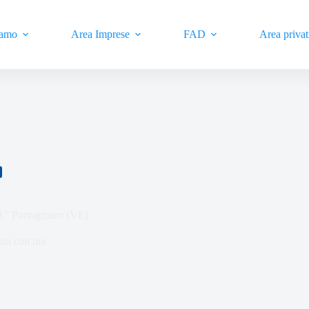
iamo
Area Imprese
FAD
Area privat
A” Portogruaro (VE)
ra con noi