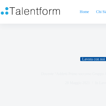
Home
Chi S
Lavora con noi
Docente “Addetti Primo soccorso Gruppo 
28 Maggio 2021
In
Lavo