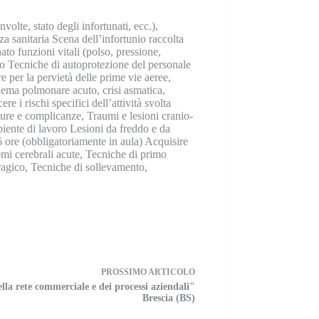
lte, stato degli infortunati, ecc.),
a sanitaria Scena dell’infortunio raccolta
ato funzioni vitali (polso, pressione,
rio Tecniche di autoprotezione del personale
 per la pervietà delle prime vie aeree,
edema polmonare acuto, crisi asmatica,
i rischi specifici dell’attività svolta
ure e complicanze, Traumi e lesioni cranio-
biente di lavoro Lesioni da freddo e da
 ore (obbligatoriamente in aula) Acquisire
mi cerebrali acute, Tecniche di primo
ragico, Tecniche di sollevamento,
PROSSIMO
ARTICOLO
lla rete commerciale e dei processi aziendali"
Brescia (BS)