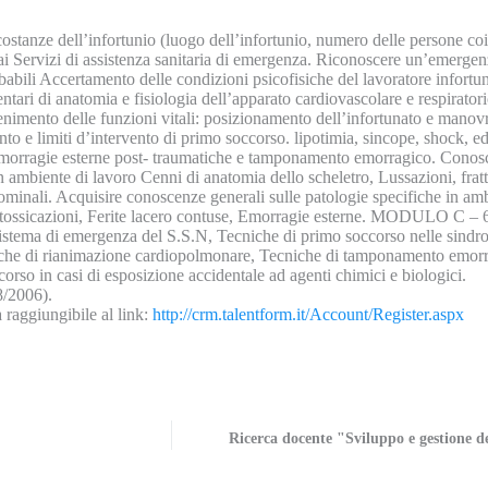
anze dell’infortunio (luogo dell’infortunio, numero delle persone coinvo
i Servizi di assistenza sanitaria di emergenza. Riconoscere un’emergenz
obabili Accertamento delle condizioni psicofisiche del lavoratore infortun
entari di anatomia e fisiologia dell’apparato cardiovascolare e respirato
enimento delle funzioni vitali: posizionamento dell’infortunato e manovre
nto e limiti d’intervento di primo soccorso. lipotimia, sincope, shock, 
emorragie esterne post- traumatiche e tamponamento emorragico. Conoscere 
biente di lavoro Cenni di anatomia dello scheletro, Lussazioni, fratt
dominali. Acquisire conoscenze generali sulle patologie specifiche in am
, Intossicazioni, Ferite lacero contuse, Emorragie esterne. MODULO C – 6
sistema di emergenza del S.S.N, Tecniche di primo soccorso nelle sindro
cniche di rianimazione cardiopolmonare, Tecniche di tamponamento emor
orso in casi di esposizione accidentale ad agenti chimici e biologici.
8/2006).
a raggiungibile al link:
http://crm.talentform.it/Account/Register.aspx
Ricerca docente "Sviluppo e gestione de