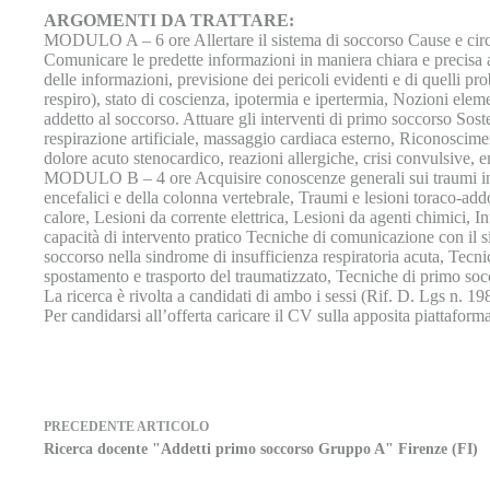
ARGOMENTI DA TRATTARE:
MODULO A – 6 ore Allertare il sistema di soccorso Cause e circost
Comunicare le predette informazioni in maniera chiara e precisa a
delle informazioni, previsione dei pericoli evidenti e di quelli pr
respiro), stato di coscienza, ipotermia e ipertermia, Nozioni elem
addetto al soccorso. Attuare gli interventi di primo soccorso Sost
respirazione artificiale, massaggio cardiaca esterno, Riconoscime
dolore acuto stenocardico, reazioni allergiche, crisi convulsive, 
MODULO B – 4 ore Acquisire conoscenze generali sui traumi in am
encefalici e della colonna vertebrale, Traumi e lesioni toraco-ad
calore, Lesioni da corrente elettrica, Lesioni da agenti chimici
capacità di intervento pratico Tecniche di comunicazione con il 
soccorso nella sindrome di insufficienza respiratoria acuta, Te
spostamento e trasporto del traumatizzato, Tecniche di primo socc
La ricerca è rivolta a candidati di ambo i sessi (Rif. D. Lgs n. 19
Per candidarsi all’offerta caricare il CV sulla apposita piattaform
PRECEDENTE
ARTICOLO
Ricerca docente "Addetti primo soccorso Gruppo A" Firenze (FI)