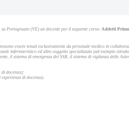
a su Portogruaro (VE) un docente per il seguente corso
:
Addetti Prim
possono essere tenuti esclusivamente da personale medico in collaborazi
e infermieristico ed altro soggetto specializzato (ad esempio istruttori
nte, il sistema di emergenza del SSR, il sistema di vigilanza delle Azie
a di docenza);
 esperienza di docenza).