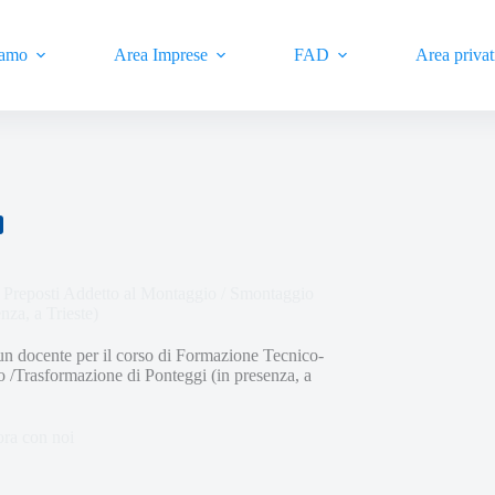
iamo
Area Imprese
FAD
Area privat
e Preposti Addetto al Montaggio / Smontaggio
nza, a Trieste)
 docente per il corso di Formazione Tecnico-
o /Trasformazione di Ponteggi (in presenza, a
ra con noi