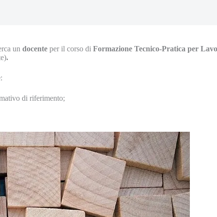
erca un
docente
per il corso
di
Formazione Tecnico-Pratica per Lavor
te)
.
e
:
ativo di riferimento;