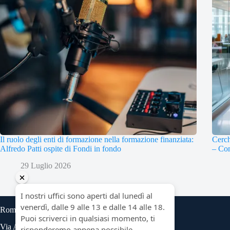
Il ruolo degli enti di formazione nella formazione finanziata:
Cerch
Alfredo Patti ospite di Fondi in fondo
– Con
29 Luglio 2026
Roma
Via Angelo Bargoni 8, scala B