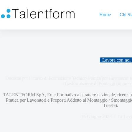
Home
Chi S
Lavora con noi
Docente per il corso di Formazione Tecnico-Pratica per Lavoratori 
/Trasformazione di Ponteggi (in prese
TALENTFORM SpA, Ente Formativo a carattere nazionale, ricerca un
Pratica per Lavoratori e Preposti Addetto al Montaggio / Smontaggi
Trieste).
15 Giugno 2023
In
Lavo