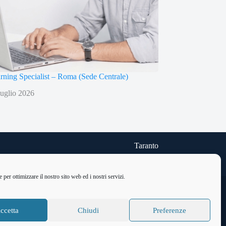
arning Specialist – Roma (Sede Centrale)
uglio 2026
Taranto
Via delle Cheradi n.5
Telefono: 099 9454740
per ottimizzare il nostro sito web ed i nostri servizi.
Home
Corsi Gratuiti
Privacy Policy
Cookie Policy (UE)
ccetta
Chiudi
Preferenze
Imprint
Disconoscimento