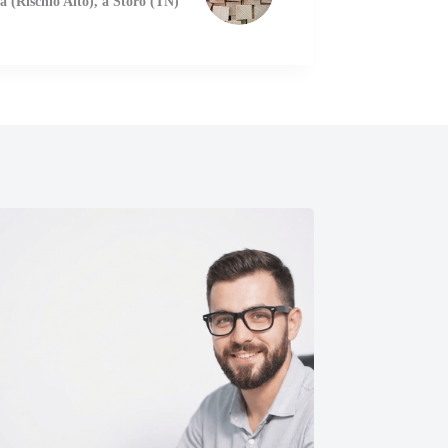
ca (Rischio Alto), a Storo (TN)