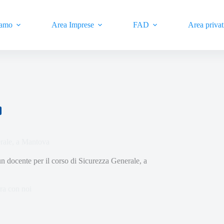
iamo
Area Imprese
FAD
Area privat
erale, a Mantova
docente per il corso di Sicurezza Generale, a
ra con noi