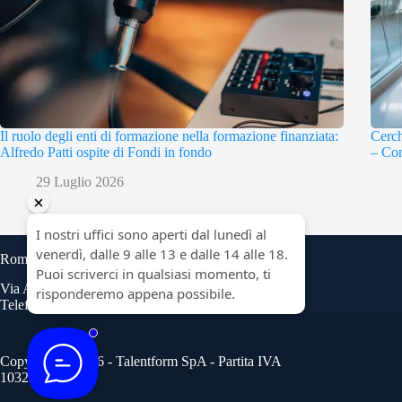
Il ruolo degli enti di formazione nella formazione finanziata:
Cerch
Alfredo Patti ospite di Fondi in fondo
– Con
29 Luglio 2026
Roma
Via Angelo Bargoni 8, scala B
Telefono: 06 45474931
Copyright © 2026 - Talentform SpA - Partita IVA
10322191007.