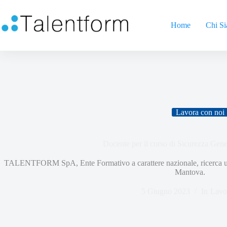
Home
Chi S
Lavora con noi
Docente per il corso di Sicurezza Gen
TALENTFORM SpA, Ente Formativo a carattere nazionale, ricerca un 
Mantova.
5 Giugno 2023
In
Lavo