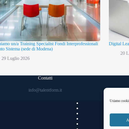
iamo un/a Training Specialist Fondi Interprofessionali
Digital Le
to Sistema (sede di Modena)
20 L
29 Luglio 2026
Contatti
info@talentform.it
Usiamo cookie 
A