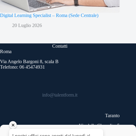
Digital Learning Specialist – Roma (Sede Centrale)
20 Luglio 2026
Contatti
Roma
Via Angelo Bargoni 8, scala B
Telefono: 06 45474931
info@talentform.it
Taranto
Via delle Cheradi n.5
Telefono: 099 9454740