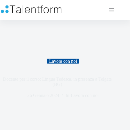
Lavora con noi
Docente per il corso: Lingua Tedesca, in presenza a Telgate
(BG)
26 Gennaio 2024
In
Lavora con noi