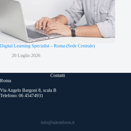
Digital Learning Specialist – Roma (Sede Centrale)
20 Luglio 2026
Contatti
Roma
Via Angelo Bargoni 8, scala B
Telefono: 06 45474931
info@talentform.it