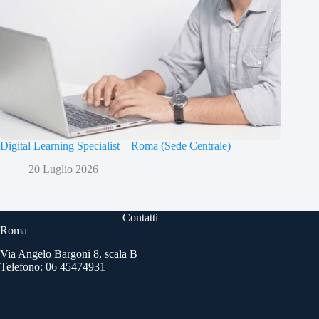
Digital Learning Specialist – Roma (Sede Centrale)
20 Luglio 2026
Contatti
Roma
Via Angelo Bargoni 8, scala B
Telefono: 06 45474931