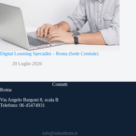
Digital Learning Specialist – Roma (Sede Centrale)
20 Luglio 2026
Contatti
Roma
Via Angelo Bargoni 8, scala B
Telefono: 06 45474931
info@talentform.it