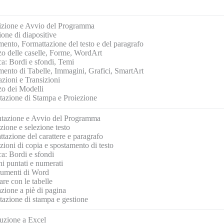
izione e Avvio del Programma
one di diapositive
mento, Formattazione del testo e del paragrafo
zo delle caselle, Forme, WordArt
ca: Bordi e sfondi, Temi
mento di Tabelle, Immagini, Grafici, SmartArt
zioni e Transizioni
zo dei Modelli
tazione di Stampa e Proiezione
ntazione e Avvio del Programma
zione e selezione testo
tazione del carattere e paragrafo
ioni di copia e spostamento di testo
ca: Bordi e sfondi
i puntati e numerati
trumenti di Word
re con le tabelle
azione a piè di pagina
tazione di stampa e gestione
duzione a Excel