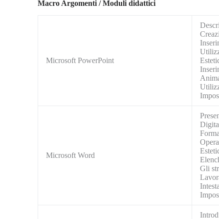
Macro Argomenti / Moduli didattici
Descr
Creazi
Inseri
Utiliz
Microsoft PowerPoint
Esteti
Inseri
Anima
Utiliz
Impos
Prese
Digita
Format
Operaz
Esteti
Microsoft Word
Elench
Gli s
Lavora
Intest
Impos
Intro