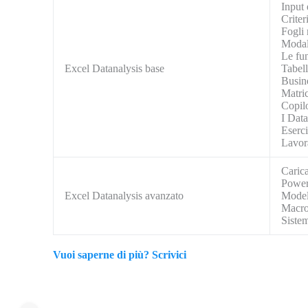
Input 
Criter
Fogli 
Modali
Le fu
Excel Datanalysis base
Tabell
Busin
Matri
Copil
I Data
Eserc
Lavora
Carica
Power
Excel Datanalysis avanzato
Model
Macro
Sistem
Vuoi saperne di più? Scrivici