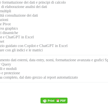
e formattazione dei dati e principi di calcolo
i di elaborazione analisi dei dati
multipli
tà consultazione dei dati
nzioni
e Pivot
ess graphics
ci dinamiche
ot e ChatGPT in Excel
set
izio guidato con Copilot e ChatGPT in Excel
re con gli indici e le matrici
mento dati esterni, data entry, nomi, formattazione avanzata e grafici S
 Query
li e moduli
 e protezione
a completo, dal dato grezzo al report automatizzato