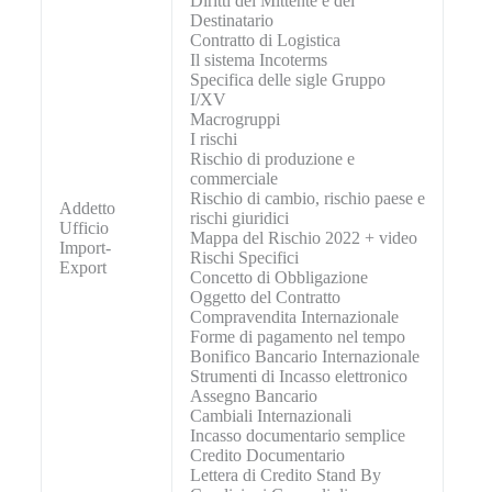
Diritti del Mittente e del
Destinatario
Contratto di Logistica
Il sistema Incoterms
Specifica delle sigle Gruppo
I/XV
Macrogruppi
I rischi
Rischio di produzione e
commerciale
Rischio di cambio, rischio paese e
Addetto
rischi giuridici
Ufficio
Mappa del Rischio 2022 + video
Import-
Rischi Specifici
Export
Concetto di Obbligazione
Oggetto del Contratto
Compravendita Internazionale
Forme di pagamento nel tempo
Bonifico Bancario Internazionale
Strumenti di Incasso elettronico
Assegno Bancario
Cambiali Internazionali
Incasso documentario semplice
Credito Documentario
Lettera di Credito Stand By