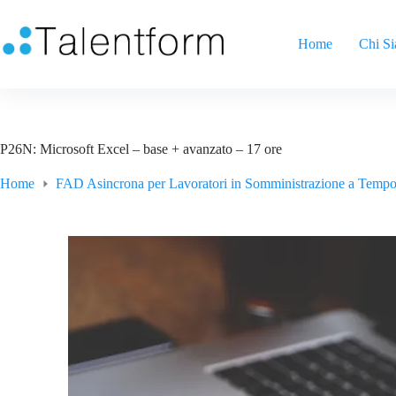
Home
Chi S
P26N: Microsoft Excel – base + avanzato – 17 ore
Home
FAD Asincrona per Lavoratori in Somministrazione a Tempo