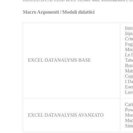
Macro Argomenti / Moduli didattici
Intr
Inpu
Crit
Fogl
Moda
Le f
EXCEL DATANALYSIS BASE
Tabe
Busi
Mat
Cop
I Da
Eser
Lavo
Cari
Pow
EXCEL DATANALYSIS AVANZATO
Mod
Mac
Sist