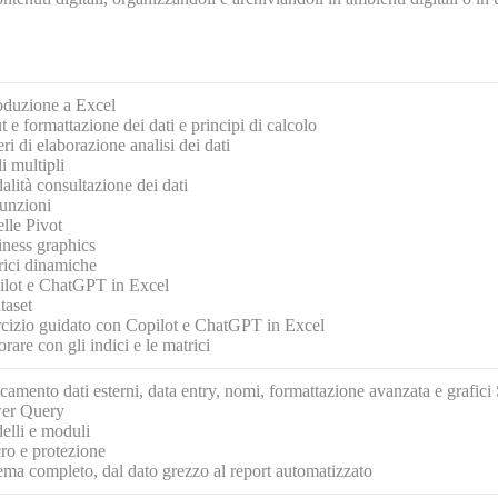
oduzione a Excel
t e formattazione dei dati e principi di calcolo
eri di elaborazione analisi dei dati
i multipli
lità consultazione dei dati
unzioni
lle Pivot
ness graphics
rici dinamiche
ilot e ChatGPT in Excel
taset
cizio guidato con Copilot e ChatGPT in Excel
rare con gli indici e le matrici
camento dati esterni, data entry, nomi, formattazione avanzata e grafici
er Query
elli e moduli
ro e protezione
ema completo, dal dato grezzo al report automatizzato