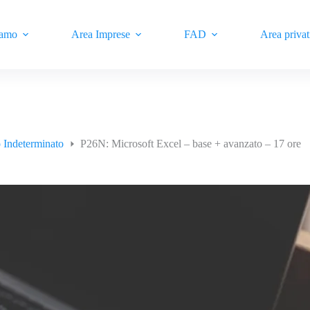
iamo
Area Imprese
FAD
Area privat
 Indeterminato
P26N: Microsoft Excel – base + avanzato – 17 ore