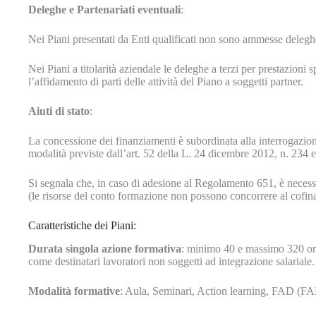
Deleghe e Partenariati eventuali
:
Nei Piani presentati da Enti qualificati non sono ammesse deleghe
Nei Piani a titolarità aziendale le deleghe a terzi per prestazion
l’affidamento di parti delle attività del Piano a soggetti partner.
Aiuti di stato
:
La concessione dei finanziamenti è subordinata alla interrogazione
modalità previste dall’art. 52 della L. 24 dicembre 2012, n. 234 e 
Si segnala che, in caso di adesione al Regolamento 651, è necessar
(le risorse del conto formazione non possono concorrere al cofin
Caratteristiche dei Piani:
Durata singola azione formativa
: minimo 40 e massimo 320 ore
come destinatari lavoratori non soggetti ad integrazione salariale.
Modalità formative
: Aula, Seminari, Action learning, FAD (F