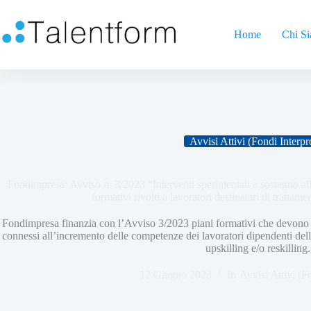
Home
Chi S
Avvisi Attivi (Fondi Interpr
Fondimpresa: Avviso n. 3/2023 “Interventi sperimentali a sostegno alle
formativi rivolti a lavoratori destinatari di trattame
Fondimpresa finanzia con l’Avviso 3/2023 piani formativi che devono r
connessi all’incremento delle competenze dei lavoratori dipendenti delle
upskilling e/o reskillin
12 Giugno 2023
In
Avvisi Attivi (F