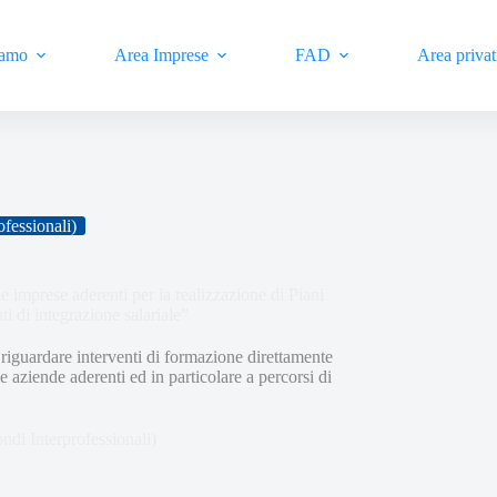
iamo
Area Imprese
FAD
Area privat
ofessionali)
 imprese aderenti per la realizzazione di Piani
nti di integrazione salariale”
iguardare interventi di formazione direttamente
 aziende aderenti ed in particolare a percorsi di
g.
ondi Interprofessionali)