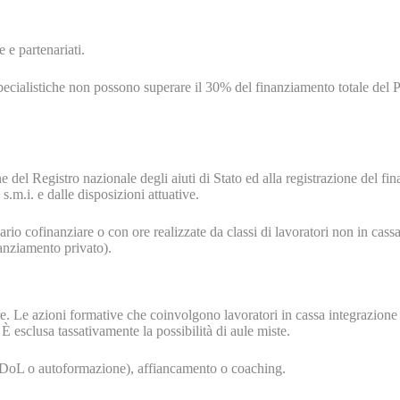
 e partenariati.
i specialistiche non possono superare il 30% del finanziamento totale del
 del Registro nazionale degli aiuti di Stato ed alla registrazione del fi
s.m.i. e dalle disposizioni attuative.
io cofinanziare o con ore realizzate da classi di lavoratori non in cassa
anziamento privato).
. Le azioni formative che coinvolgono lavoratori in cassa integrazione 
È esclusa tassativamente la possibilità di aule miste.
ADoL o autoformazione), affiancamento o coaching.