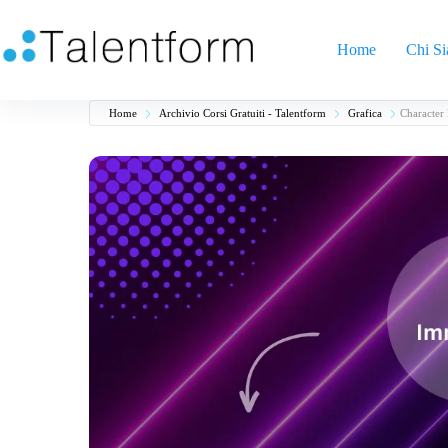
Home
Chi S
Home
Archivio Corsi Gratuiti - Talentform
Grafica
Character