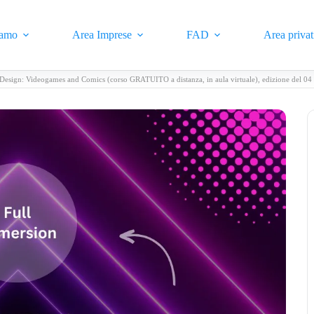
iamo
Area Imprese
FAD
Area privat
 Design: Videogames and Comics (corso GRATUITO a distanza, in aula virtuale), edizione del 0