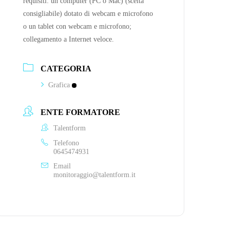
requisiti: un computer (PC o Mac) (scelta
consigliabile) dotato di webcam e microfono
o un tablet con webcam e microfono;
collegamento a Internet veloce.
CATEGORIA
Grafica
ENTE FORMATORE
Talentform
Telefono
0645474931
Email
monitoraggio@talentform.it