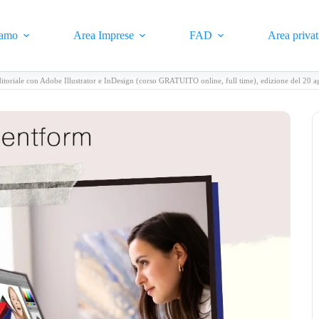
iamo
Area Imprese
FAD
Area privat
itoriale con Adobe Illustrator e InDesign (corso GRATUITO online, full time), edizione del 20 