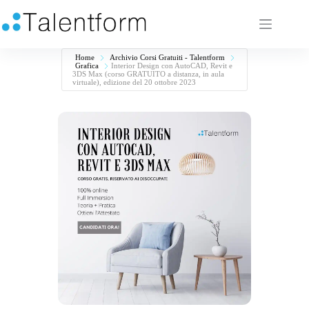
Home
Archivio Corsi Gratuiti - Talentform
Grafica
Interior Design con AutoCAD, Revit e
3DS Max (corso GRATUITO a distanza, in aula
virtuale), edizione del 20 ottobre 2023