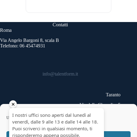
Contatti
Roma
Via Angelo Bargoni 8, scala B
Telefono: 06 45474931
info@talentform.it
Taranto
Via delle Cheradi n.5
Telefono: 099 9454740
Copyright © 2026 - Talentform SpA - Partita IVA
Usiamo cookie per ottimizzare il nostro sito web ed i nostri servizi.
10322191007.