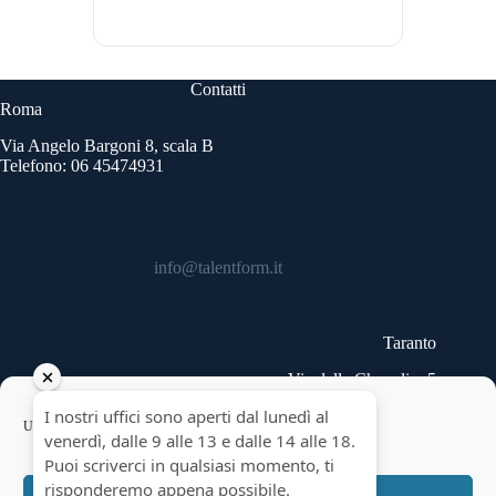
Contatti
Roma
Via Angelo Bargoni 8, scala B
Telefono: 06 45474931
info@talentform.it
Taranto
Via delle Cheradi n.5
Telefono: 099 9454740
Copyright © 2026 - Talentform SpA - Partita IVA
Usiamo cookie per ottimizzare il nostro sito web ed i nostri servizi.
10322191007.