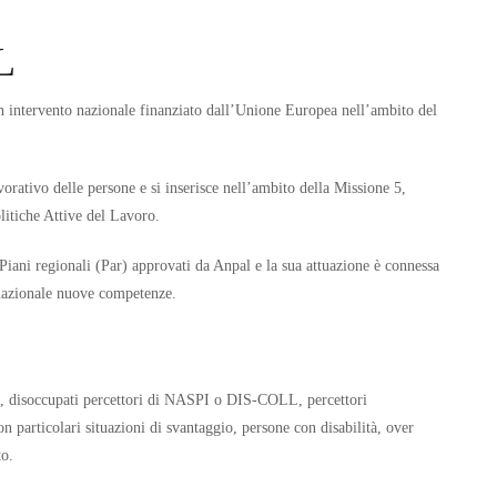
L
n intervento nazionale finanziato dall’Unione Europea nell’ambito del
vorativo delle persone e si inserisce nell’ambito della Missione 5,
itiche Attive del Lavoro.
Piani regionali (Par) approvati da Anpal e la sua attuazione è connessa
 nazionale nuove competenze.
ito, disoccupati percettori di NASPI o DIS-COLL, percettori
on particolari situazioni di svantaggio, persone con disabilità, over
to.