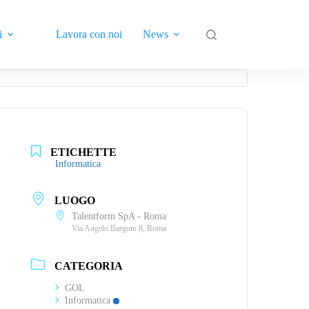
i
Lavora con noi
News
Contatti
ETICHETTE
Informatica
LUOGO
Talentform SpA - Roma
Via Angelo Bargoni 8, Roma
CATEGORIA
GOL
Informatica