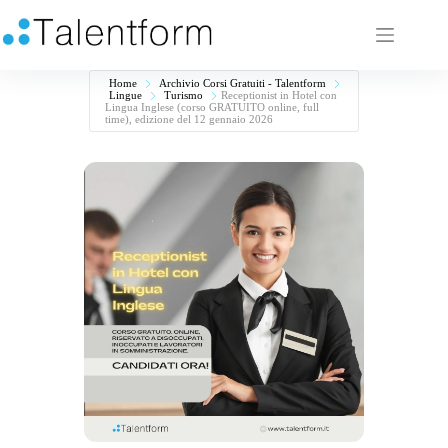
Home
Archivio Corsi Gratuiti - Talentform
Lingue
Turismo
Receptionist in Hotel con
Lingua Inglese (corso GRATUITO online, full
time), edizione del 12 gennaio 2026