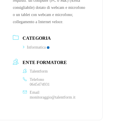
requisiti: un computer (PC o Mac) (scelta
consigliabile) dotato di webcam e microfono
o un tablet con webcam e microfono;
collegamento a Internet veloce.
CATEGORIA
Informatica
ENTE FORMATORE
Talentform
Telefono
0645474931
Email
monitoraggio@talentform.it