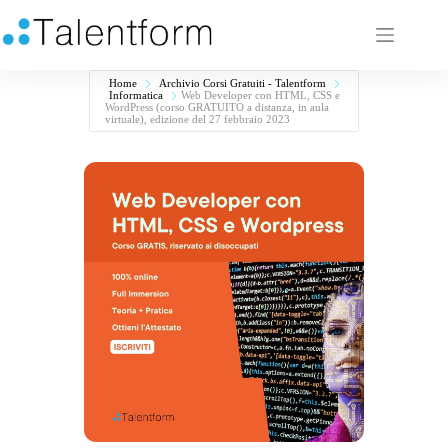
Home
Archivio Corsi Gratuiti - Talentform
Informatica
Web Developer con HTML, CSS e
WordPress (corso GRATUITO a distanza, in aula
virtuale), edizione del 27 febbraio 2023