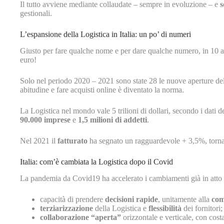
Il tutto avviene mediante collaudate – sempre in evoluzione – e
s
gestionali.
L’espansione della Logistica in Italia: un po’ di numeri
Giusto per fare qualche nome e per dare qualche numero, in 10 
euro!
Solo nel periodo 2020 – 2021 sono state 28 le nuove aperture de
abitudine e fare acquisti online è diventato la norma.
La Logistica nel mondo vale 5 trilioni di dollari, secondo i dati
90.000 imprese
e
1,5 milioni di addetti
.
Nel 2021 il
fatturato
ha segnato un ragguardevole + 3,5%, tornan
Italia: com’è cambiata la Logistica dopo il Covid
La pandemia da Covid19 ha accelerato i cambiamenti già in atto n
capacità di prendere
decisioni rapide
, unitamente alla
com
terziarizzazione
della Logistica e
flessibilità
dei fornitori;
collaborazione “aperta”
orizzontale e verticale, con cost