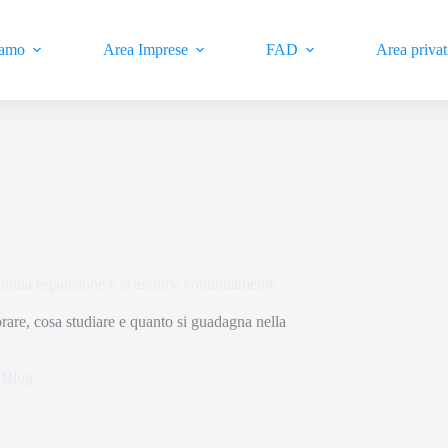
iamo
Area Imprese
FAD
Area privat
ontinua espansione e si assume continuamente
are, cosa studiare e quanto si guadagna nella
Blog