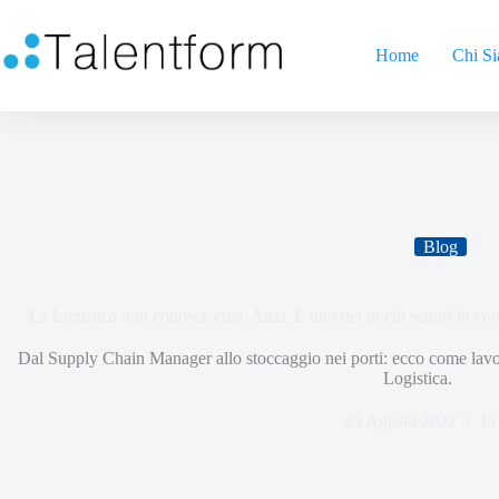
Home
Chi S
Blog
La Logistica non conosce crisi. Anzi. È uno dei pochi settori in c
Dal Supply Chain Manager allo stoccaggio nei porti: ecco come lavor
Logistica.
23 Agosto 2022
In