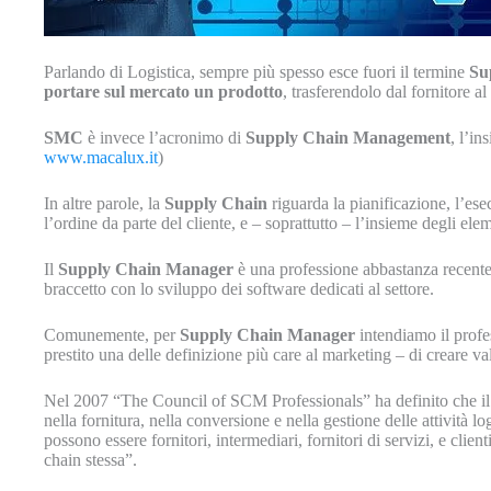
Parlando di Logistica, sempre più spesso esce fuori il termine
Su
portare sul mercato un prodotto
, trasferendolo dal fornitore al 
SMC
è invece l’acronimo di
Supply Chain Management
, l’in
www.macalux.it
)
In altre parole, la
Supply
Chain
riguarda la pianificazione, l’es
l’ordine da parte del cliente, e – soprattutto – l’insieme degli ele
Il
Supply Chain Manager
è una professione abbastanza recente 
braccetto con lo sviluppo dei software dedicati al settore.
Comunemente, per
Supply Chain Manager
intendiamo il profe
prestito una delle definizione più care al marketing – di creare val
Nel 2007 “The Council of SCM Professionals” ha definito che i
nella fornitura, nella conversione e nella gestione delle attività l
possono essere fornitori, intermediari, fornitori di servizi, e clien
chain stessa”.