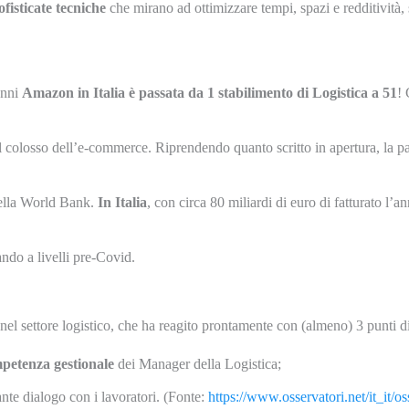
ofisticate
tecniche
che mirano ad ottimizzare tempi, spazi e redditività, 
anni
Amazon in Italia è passata da 1 stabilimento di Logistica a 51
! 
l colosso dell’e-commerce. Riprendendo quanto scritto in apertura, la 
 della World Bank.
In Italia
, con circa 80 miliardi di euro di fatturato l’a
do a livelli pre-Covid.
el settore logistico, che ha reagito prontamente con (almeno) 3 punti di
petenza
gestionale
dei Manager della Logistica;
ante dialogo con i lavoratori. (Fonte:
https://www.osservatori.net/it_it/os