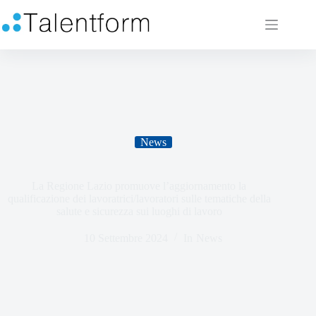
News
La Regione Lazio promuove l’aggiornamento la
qualificazione dei lavoratrici/lavoratori sulle tematiche della
salute e sicurezza sui luoghi di lavoro
10 Settembre 2024
In
News