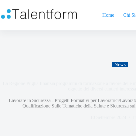
Home
Chi S
News
La Regione Puglia finanzia programmi di formazione a favore delle im
oggetto dei diversi cantieri interes
Lavorare in Sicurezza - Progetti Formativi per Lavoratrici/Lavorato
Qualificazione Sulle Tematiche della Salute e Sicurezza su
10 Settembre 2024
I