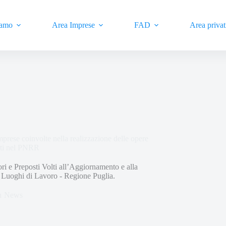
iamo
Area Imprese
FAD
Area privat
prese coinvolte nella realizzazione delle opere
sati nel PNRR
ri e Preposti Volti all’Aggiornamento e alla
i Luoghi di Lavoro - Regione Puglia.
n
News