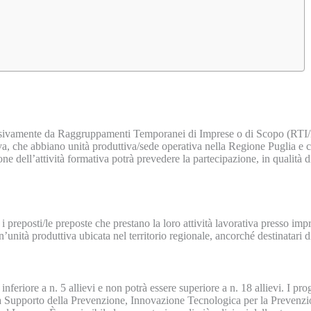
sclusivamente da Raggruppamenti Temporanei di Imprese o di Scopo (RTI/R
a, che abbiano unità produttiva/sede operativa nella Regione Puglia e ch
ne dell’attività formativa potrà prevedere la partecipazione, in qualità d
e i preposti/le preposte che prestano la loro attività lavorativa presso imp
’unità produttiva ubicata nel territorio regionale, ancorché destinatari d
inferiore a n. 5 allievi e non potrà essere superiore a n. 18 allievi. I pr
li a Supporto della Prevenzione, Innovazione Tecnologica per la Preven