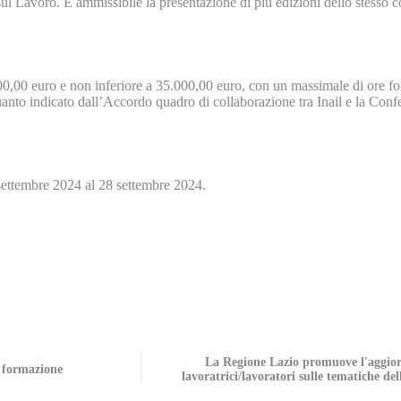
sul Lavoro. È ammissibile la presentazione di più edizioni dello stesso
000,00 euro e non inferiore a 35.000,00 euro, con un massimale di ore fo
quanto indicato dall’Accordo quadro di collaborazione tra Inail e la Con
 settembre 2024 al 28 settembre 2024.
La Regione Lazio promuove l'aggior
 formazione
lavoratrici/lavoratori sulle tematiche del