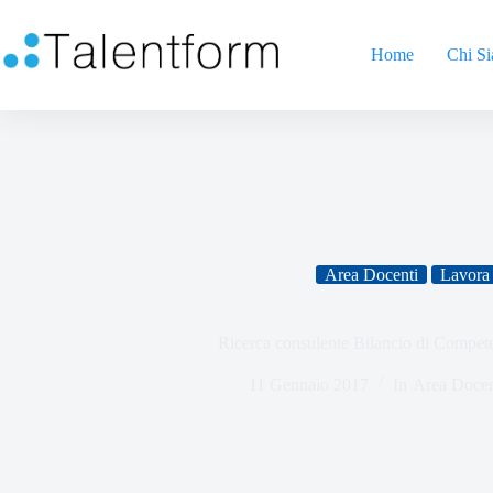
Home
Chi S
Area Docenti
Lavora 
Ricerca consulente Bilancio di Compete
11 Gennaio 2017
In
Area Docen