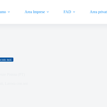
iamo
Area Imprese
FAD
Area privat
con noi
nze Pistoia (PT)
ti
,
Lavora con noi