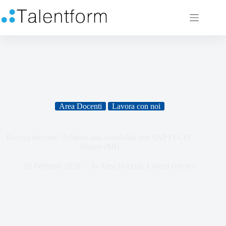
Area Docenti
Lavora con noi
Ricerca docente “Addetto alla contabilità con SAP FI-CO”
Milano (MI)
20 Febbraio 2020
In
Area Docenti
,
Lavora con noi