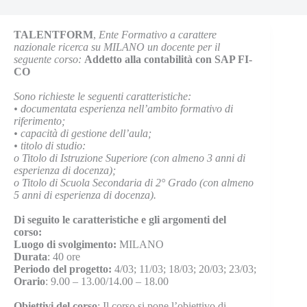
TALENTFORM
,
Ente Formativo a carattere
nazionale ricerca su MILANO un docente per il
seguente corso:
Addetto alla contabilità con SAP FI-
CO
Sono richieste le seguenti caratteristiche:
•
documentata esperienza nell’ambito formativo di
riferimento;
•
capacità di gestione dell’aula;
•
titolo di studio:
o
Titolo di Istruzione Superiore (con almeno 3 anni di
esperienza di docenza);
o
Titolo di Scuola Secondaria di 2° Grado (con almeno
5 anni di esperienza di docenza).
Di seguito le caratteristiche e gli argomenti del
corso:
Luogo di svolgimento:
MILANO
Durata
: 40 ore
Periodo del progetto:
4/03; 11/03; 18/03; 20/03; 23/03;
Orario
: 9.00 – 13.00/14.00 – 18.00
Obiettivi del corso
: Il corso si pone l’obiettivo di