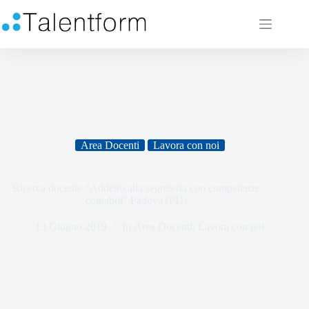
Area Docenti
Lavora con noi
Ricerca docente “Addetto alla segreteria con competenze
contabili” Padova (PD)
13 Giugno 2019
In
Area Docenti
,
Lavora con noi