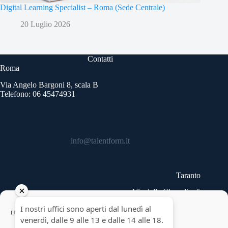
Digital Learning Specialist – Roma (Sede Centrale)
20 Luglio 2026
Contatti
Roma
Via Angelo Bargoni 8, scala B
Telefono: 06 45474931
info@talentform.it
Taranto
Via delle Cheradi n.5
Telefono: 099 9454740
Copyright © 2026 - Talentform SpA - Partita IVA
Usiamo cookie per ottimizzare il nostro sito web ed i nostri servizi.
10322191007.