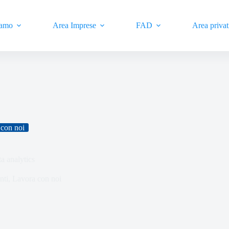
iamo
Area Imprese
FAD
Area privat
con noi
a analytics
nti
,
Lavora con noi