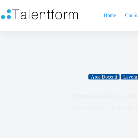
Home
Chi S
Area Docenti
Lavora 
Ricerca docente Big data e big dat
12 Dicembre 2017
In
Area Doce