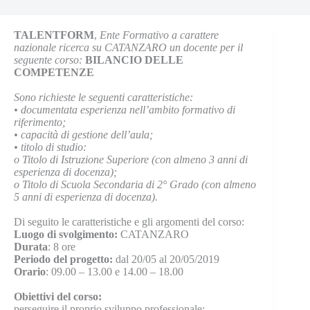
TALENTFORM
,
Ente Formativo a carattere
nazionale ricerca su CATANZARO un docente per il
seguente corso:
BILANCIO DELLE
COMPETENZE
Sono richieste le seguenti caratteristiche:
•
documentata esperienza nell’ambito formativo di
riferimento;
•
capacità di gestione dell’aula;
•
titolo di studio:
o
Titolo di Istruzione Superiore (con almeno 3 anni di
esperienza di docenza);
o
Titolo di Scuola Secondaria di 2° Grado (con almeno
5 anni di esperienza di docenza).
Di seguito le caratteristiche e gli argomenti del corso:
Luogo di svolgimento:
CATANZARO
Durata
: 8 ore
Periodo del progetto:
dal 20/05 al 20/05/2019
Orario
: 09.00 – 13.00 e 14.00 – 18.00
Obiettivi del corso:
perseguire il proprio sviluppo professionale;