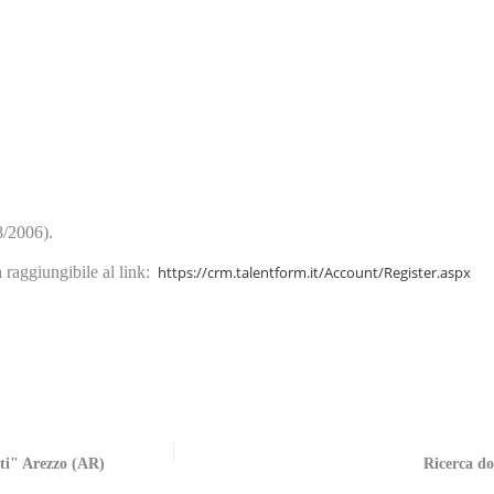
8/2006).
a raggiungibile al link:
https://crm.talentform.it/Account/Register.aspx
tti" Arezzo (AR)
Ricerca do