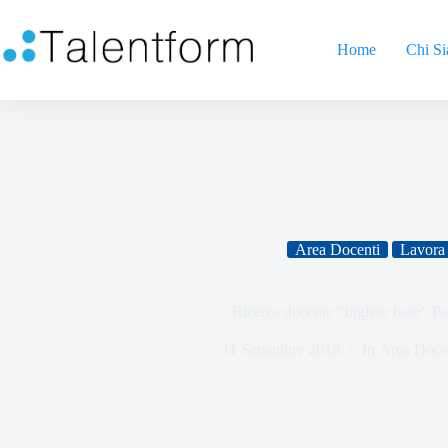
Home
Chi S
Area Docenti
Lavora 
Ricerca docente “Inglese base” P
11 Settembre 2018
In
Area Doce