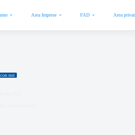
iamo
Area Imprese
FAD
Area privat
con noi
alermo (PA)
nti
,
Lavora con noi