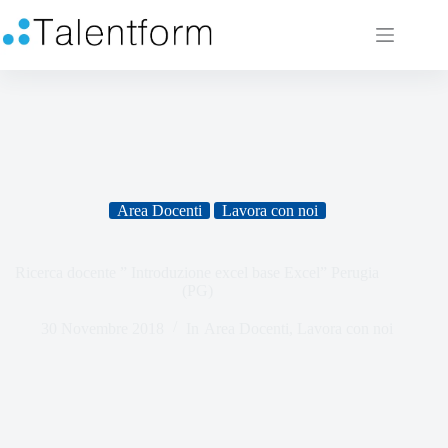
Area Docenti
Lavora con noi
Ricerca docente ” Introduzione excel base Excel” Perugia
(PG)
30 Novembre 2018
In
Area Docenti
,
Lavora con noi