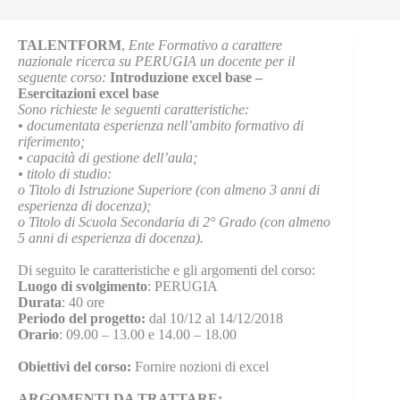
TALENTFORM
,
Ente Formativo a carattere
nazionale ricerca su PERUGIA un docente per il
seguente corso:
Introduzione excel base –
Esercitazioni excel base
Sono richieste le seguenti caratteristiche:
•
documentata esperienza nell’ambito formativo di
riferimento;
•
capacità di gestione dell’aula;
•
titolo di studio:
o
Titolo di Istruzione Superiore (con almeno 3 anni di
esperienza di docenza);
o
Titolo di Scuola Secondaria di 2° Grado (con almeno
5 anni di esperienza di docenza).
Di seguito le caratteristiche e gli argomenti del corso:
Luogo di svolgimento
: PERUGIA
Durata
: 40 ore
Periodo del progetto:
dal 10/12 al 14/12/2018
Orario
: 09.00 – 13.00 e 14.00 – 18.00
Obiettivi del corso:
Fornire nozioni di excel
ARGOMENTI DA TRATTARE: