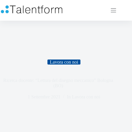
Lavora con noi
Ricerca docente: “Lettura del disegno meccanico” Bologna
(BO)
1 Settembre 2021
In
Lavora con noi