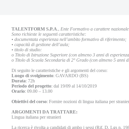
TALENTFORM S.P.A
.,
Ente Formativo a carattere nazional
Sono richieste le seguenti caratteristiche:
•
documentata esperienza nell’ambito formativo di riferimento;
•
capacità di gestione dell’aula;
•
titolo di studio:
o
Titolo di Istruzione Superiore (con almeno 3 anni di esperienz
o
Titolo di Scuola Secondaria di 2° Grado (con almeno 5 anni di
Di seguito le caratteristiche e gli argomenti del corso:
Luogo di svolgimento
: GAVARDO (BS)
Durata
: 72h
Periodo del progetto
: dal 19/09 al 14/10/2019
Orario
: 09.00 – 13.00
Obiettivi del corso
: Fornire nozioni di lingua italiana per stranier
ARGOMENTI DA TRATTARE:
Lingua italiana per stranieri
La ricerca è rivolta a candidati di ambo i sessi (Rif. D. Lgs n. 19