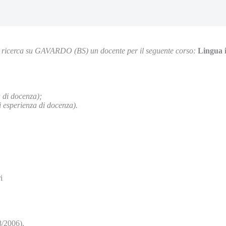
e ricerca su GAVARDO (BS) un docente per il seguente corso:
Lingua i
a di docenza);
 esperienza di docenza).
i
8/2006).