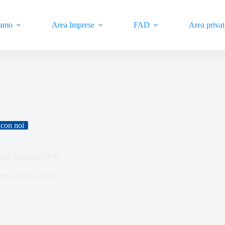
iamo
Area Imprese
FAD
Area privat
con noi
nieri” Gavardo (BS)
nti
,
Lavora con noi