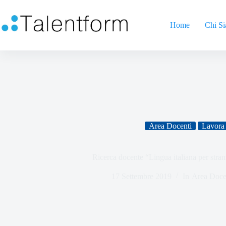
Home
Chi S
Area Docenti
Lavora 
Ricerca docente “Lingua italiana per stra
17 Settembre 2019
In
Area Doce