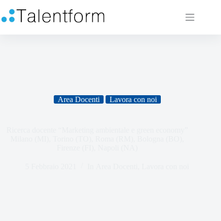
Area Docenti
Lavora con noi
Ricerca docente “Marketing ambientale e green economy”
Milano (MI), Torino (TO), Roma (RM), Bologna (BO),
Firenze (FI), Napoli (NA)
5 Febbraio 2021
In
Area Docenti
,
Lavora con noi