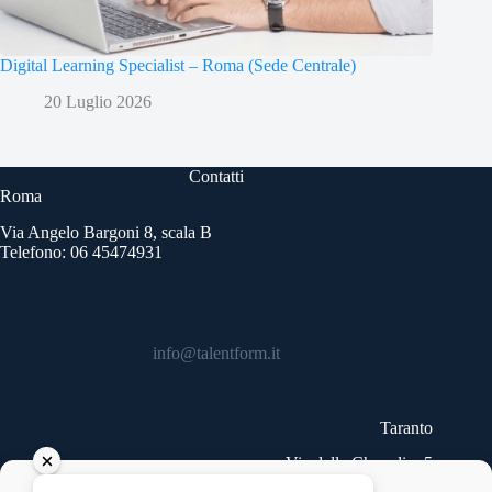
Digital Learning Specialist – Roma (Sede Centrale)
20 Luglio 2026
Contatti
Roma
Via Angelo Bargoni 8, scala B
Telefono: 06 45474931
info@talentform.it
Taranto
Via delle Cheradi n.5
Telefono: 099 9454740