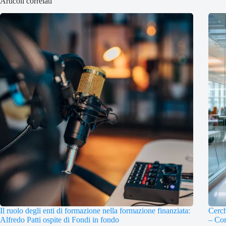
Articoli correlati
Il ruolo degli enti di formazione nella formazione finanziata:
Cerch
Alfredo Patti ospite di Fondi in fondo
– Con