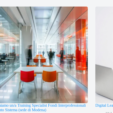
iamo un/a Training Specialist Fondi Interprofessionali
Digital Le
to Sistema (sede di Modena)