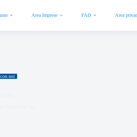
iamo
Area Imprese
FAD
Area privat
con noi
ma (RM)
ti
,
Lavora con noi