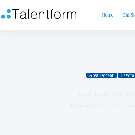
Home
Chi S
Area Docenti
Lavora 
Ricerca docente “Mifid” Ro
30 Maggio 2019
In
Area Docen