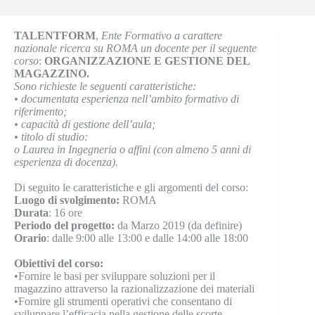
TALENTFORM
,
Ente Formativo a carattere
nazionale ricerca su ROMA un docente per il seguente
corso
:
ORGANIZZAZIONE E GESTIONE DEL
MAGAZZINO.
Sono richieste le seguenti caratteristiche:
•
documentata esperienza nell’ambito formativo di
riferimento;
•
capacità di gestione dell’aula;
•
titolo di studio:
o
Laurea in Ingegneria o affini (con almeno 5 anni di
esperienza di docenza).
Di seguito le caratteristiche e gli argomenti del corso:
Luogo di svolgimento:
ROMA
Durata
: 16 ore
Periodo del progetto:
da Marzo 2019 (da definire)
Orario
: dalle 9:00 alle 13:00 e dalle 14:00 alle 18:00
Obiettivi del corso:
•Fornire le basi per sviluppare soluzioni per il
magazzino attraverso la razionalizzazione dei materiali
•Fornire gli strumenti operativi che consentano di
sviluppare l’efficacia nella gestione delle scorte