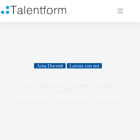
Area Docenti
Lavora con noi
Ricerca docente “Organizzazione e gestione del magazzino”
Roma (RM)
15 Febbraio 2019
In
Area Docenti
,
Lavora con noi