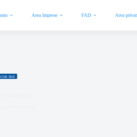
iamo
Area Imprese
FAD
Area privat
con noi
oro” Canelli (AT)
ti
,
Lavora con noi