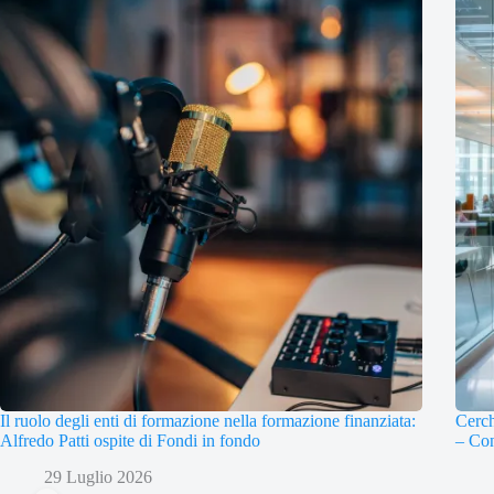
Il ruolo degli enti di formazione nella formazione finanziata:
Cerch
Alfredo Patti ospite di Fondi in fondo
– Con
29 Luglio 2026