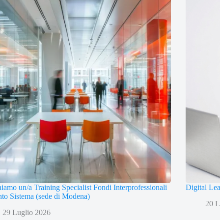
iamo un/a Training Specialist Fondi Interprofessionali
Digital Le
to Sistema (sede di Modena)
20 L
29 Luglio 2026