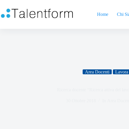
Home
Chi S
Area Docenti
Lavora 
Ricerca docente “Ricerca attiva del lav
30 Ottobre 2018
In
Area Docen