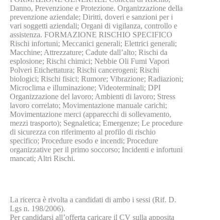
Danno, Prevenzione e Protezione. Organizzazione della
prevenzione aziendale; Diritti, doveri e sanzioni per i
vari soggetti aziendali; Organi di vigilanza, controllo e
assistenza. FORMAZIONE RISCHIO SPECIFICO
Rischi infortuni; Meccanici generali; Elettrici generali;
Macchine; Attrezzature; Cadute dall’alto; Rischi da
esplosione; Rischi chimici; Nebbie Oli Fumi Vapori
Polveri Etichettatura; Rischi cancerogeni; Rischi
biologici; Rischi fisici; Rumore; Vibrazione; Radiazioni;
Microclima e illuminazione; Videoterminali; DPI
Organizzazione del lavoro; Ambienti di lavoro; Stress
lavoro correlato; Movimentazione manuale carichi;
Movimentazione merci (apparecchi di sollevamento,
mezzi trasporto); Segnaletica; Emergenze; Le procedure
di sicurezza con riferimento al profilo di rischio
specifico; Procedure esodo e incendi; Procedure
organizzative per il primo soccorso; Incidenti e infortuni
mancati; Altri Rischi.
La ricerca è rivolta a candidati di ambo i sessi (Rif. D.
Lgs n. 198/2006).
Per candidarsi all’offerta caricare il CV sulla apposita