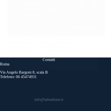
Imparerai a produrre contenuti, in ottica di
marketing, per siti internet, social network e anche in
considerazione delle possibilità offerte dal
Metaverso. Acquisirai competenze per produrre
contenuti testuali e visuali utilizzando tools di
Contatti
Intelligenza Artificiale.
Roma
Via Angelo Bargoni 8, scala B
Telefono: 06 45474931
info@talentform.it