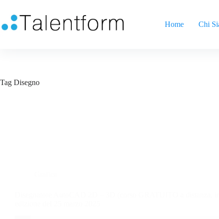
Home
Chi S
Tag
Disegno
Grafica
Disegnatore AutoCAD 2D – 3D (corso GRATUITO a distanza, in a
edizione del 25 marzo 2025