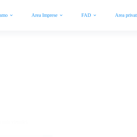
iamo
Area Imprese
FAD
Area privat
ula virtuale),