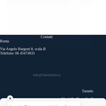
Saprai realizzare abiti su misura, dalla selezione dei
tessuti fino alla completa realizzazione del capo! Al
termine del corso avrai acquisito non solo le basi
della sartoria e del modello, ma anche la sensibilità
necessaria per sviluppare un modello personalizzato
in base al corpo da vestire, al materiale da utilizzare e
alla propria creatività, imparando a scegliere la
Contatti
lavorazione più idonee per il lavoro da eseguire.
Roma
Via Angelo Bargoni 8, scala B
Telefono: 06 45474931
info@talentform.it
Taranto
Via delle Cheradi n.5
Telefono: 099 9454740