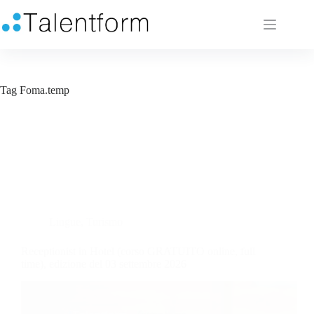
Tag
Foma.temp
Lingue
,
Turismo
Receptionist in Hotel (corso GRATUITO online, full
time), edizione del 03 settembre 2026