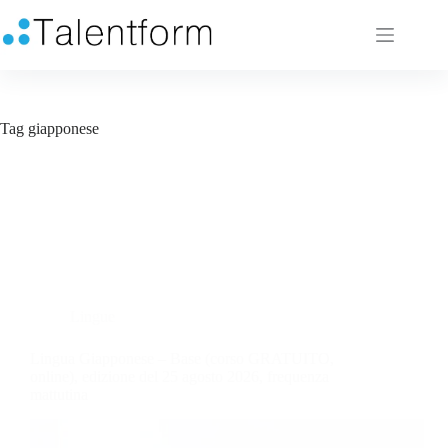
Tag
giapponese
Lingue
Lingua Giapponese – Base (corso GRATUITO,
online), edizione del 25 agosto 2026, frequenza
mattutina